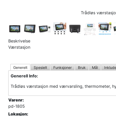
Trådløs værstasj
Beskrivelse
Værstasjon
Generelt
Spesielt
Funksjoner
Bruk
Mål
Inklude
Generell Info:
Trådløs værstasjon med værvarsling, thermometer, hy
Varenr:
pd-1805
Lokasjon: