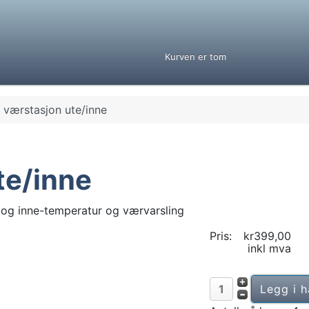
Kurven er tom
 værstasjon ute/inne
te/inne
 og inne-temperatur og værvarsling
Pris:
kr399,00
inkl mva