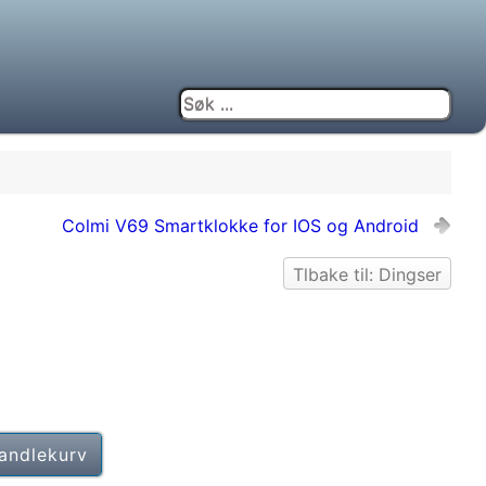
Colmi V69 Smartklokke for IOS og Android
Tlbake til: Dingser