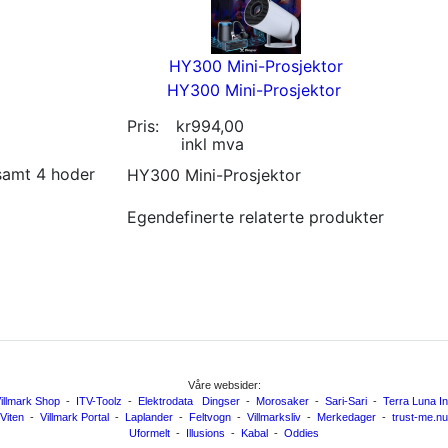
HY300 Mini-Prosjektor
HY300 Mini-Prosjektor
Pris:
kr994,00
inkl mva
 samt 4 hoder
HY300 Mini-Prosjektor
Egendefinerte relaterte produkter
Våre websider:
illmark Shop
-
ITV-Toolz
-
Elektrodata
Dingser
-
Morosaker
-
Sari-Sari
-
Terra Luna I
Viten
-
Villmark Portal
-
Laplander
-
Feltvogn
-
Villmarksliv
-
Merkedager
-
trust-me.nu
Uformelt
-
Illusions
-
Kabal
-
Oddies